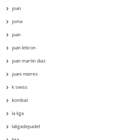
joan
joma
juan
juan lebron
juan martin diaz
juani mieres
k swiss
kombat
la liga
laligadepadel
liga