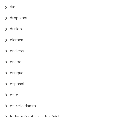
dir
drop shot
dunlop
element
endless
enebe
enrique
español
este
estrella damm
federació catalana de pàdel