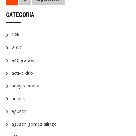
de
CATEGORÍA
entradas
12k
2020
a40grados
activa club
aday santana
adidas
agustin
agustin gomez silingo