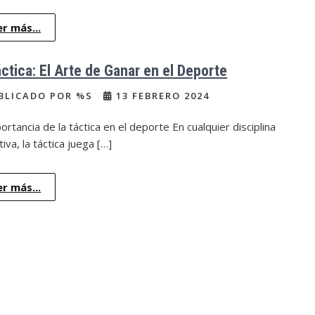
er más...
áctica: El Arte de Ganar en el Deporte
BLICADO POR %S
13 FEBRERO 2024
ortancia de la táctica en el deporte En cualquier disciplina
iva, la táctica juega […]
er más...