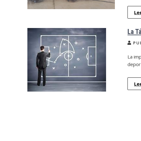
Le
La T
PU
La imp
deport
Le