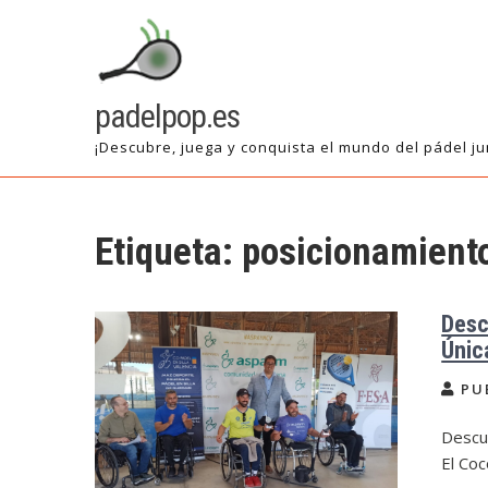
Saltar
al
contenido
padelpop.es
¡Descubre, juega y conquista el mundo del pádel ju
Etiqueta:
posicionamient
Desc
Única
PU
Descu
El Coc