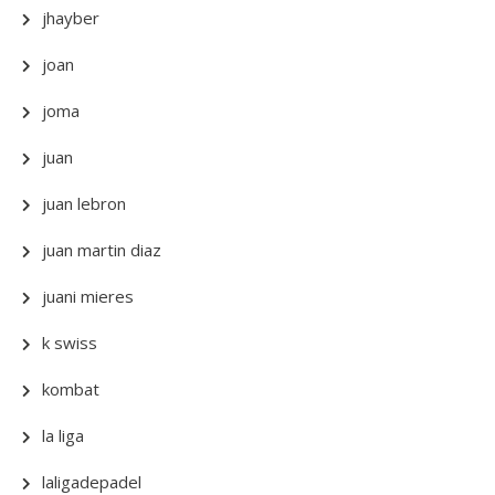
jhayber
joan
joma
juan
juan lebron
juan martin diaz
juani mieres
k swiss
kombat
la liga
laligadepadel