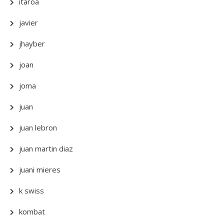
itaroa
javier
jhayber
joan
joma
juan
juan lebron
juan martin diaz
juani mieres
k swiss
kombat