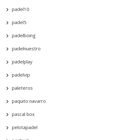
padel10
padel5
padelboing
padelnuestro
padelplay
padelvip
paleteros
paquito navarro
pascal box
pelotapadel