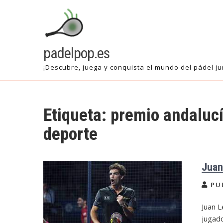
Saltar
al
contenido
padelpop.es
¡Descubre, juega y conquista el mundo del pádel ju
Etiqueta:
premio andalucí
deporte
Juan
PU
Juan L
jugad