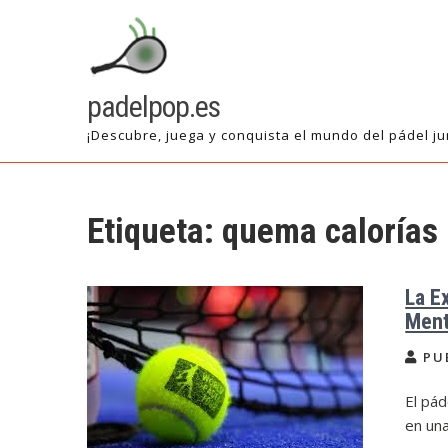
Saltar
al
contenido
padelpop.es
¡Descubre, juega y conquista el mundo del pádel ju
Etiqueta:
quema calorías
La E
Ment
PU
El pád
en una