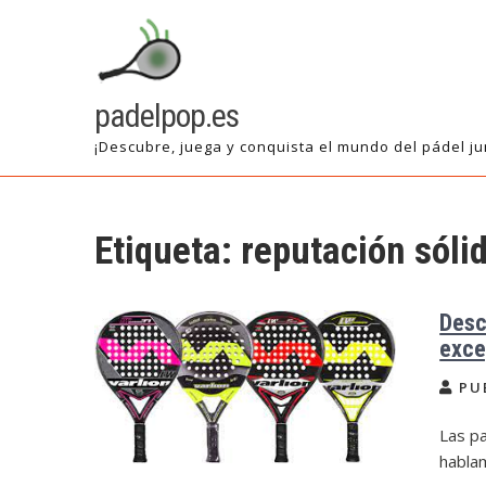
Saltar
al
contenido
padelpop.es
¡Descubre, juega y conquista el mundo del pádel ju
Etiqueta:
reputación sóli
Desc
exce
PU
Las pa
hablam