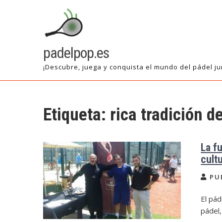
Saltar
al
contenido
padelpop.es
¡Descubre, juega y conquista el mundo del pádel ju
Etiqueta:
rica tradición d
La f
cult
PU
El pád
pádel,