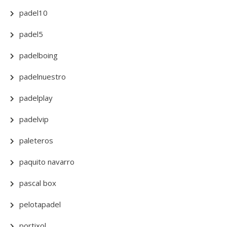
padel10
padel5
padelboing
padelnuestro
padelplay
padelvip
paleteros
paquito navarro
pascal box
pelotapadel
portixol