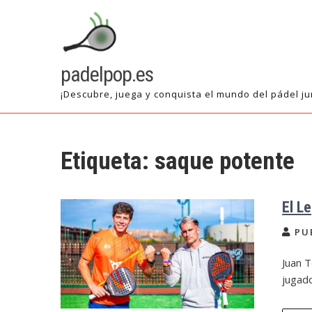
Saltar
al
contenido
padelpop.es
¡Descubre, juega y conquista el mundo del pádel ju
Etiqueta:
saque potente
El L
PU
Juan T
jugad