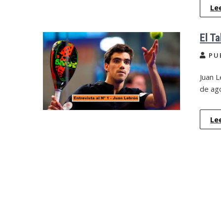
Le
El T
PU
Juan L
de ag
Le