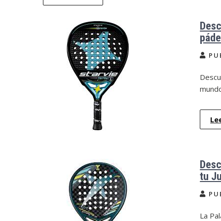
Desc
páde
PU
Descub
mundo
Le
Desc
tu J
PU
La Pal