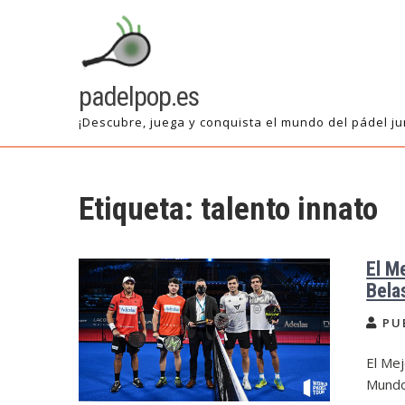
Saltar
al
contenido
padelpop.es
¡Descubre, juega y conquista el mundo del pádel ju
Etiqueta:
talento innato
El M
Bela
PU
El Mej
Mundo