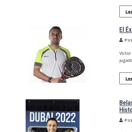
Le
El É
PU
Victor
jugad
Le
Bela
Histo
PU