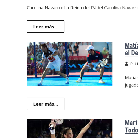
Carolina Navarro: La Reina del Pádel Carolina Navarro
Leer más...
Matí
el D
PU
Matías
jugad
Leer más...
Mart
Tod