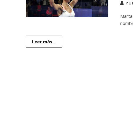
PU
Marta 
nombr
Leer más...