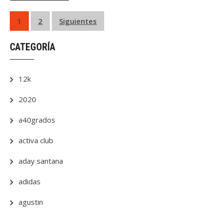
Paginación
1
2
Siguientes
de
CATEGORÍA
entradas
12k
2020
a40grados
activa club
aday santana
adidas
agustin