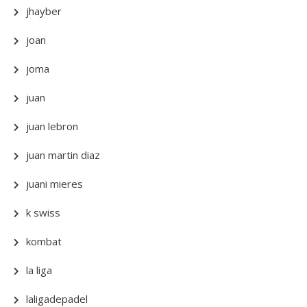
jhayber
joan
joma
juan
juan lebron
juan martin diaz
juani mieres
k swiss
kombat
la liga
laligadepadel