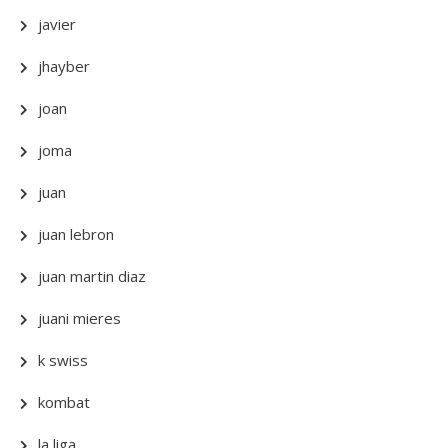
javier
jhayber
joan
joma
juan
juan lebron
juan martin diaz
juani mieres
k swiss
kombat
la liga