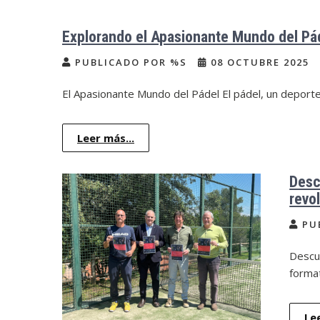
Explorando el Apasionante Mundo del Pá
PUBLICADO POR %S
08 OCTUBRE 2025
El Apasionante Mundo del Pádel El pádel, un deport
Leer más...
Desc
revo
PU
Descu
forma
Le