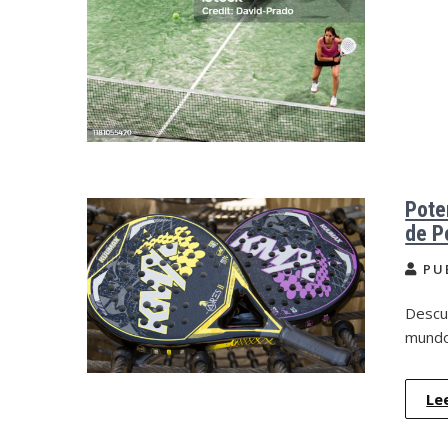
Pote
de P
PU
Descu
mundo
Le