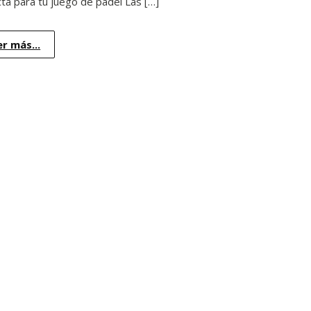
ta para tu juego de pádel Las […]
er más...