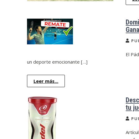
Domi
Gana
PU
El Pád
un deporte emocionante […]
Leer más...
Desc
tu j
PU
Artícu