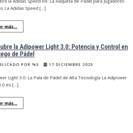
bre la Adidas Speed RX: La Raqueta de Pádel para Jugadores
es La Adidas Speed […]
er más...
ubre la Adipower Light 3.0: Potencia y Control en
uego de Pádel
BLICADO POR %S
17 DICIEMBRE 2025
er Light 3.0: La Pala de Pádel de Alta Tecnología La Adipower
3.0 es […]
er más...