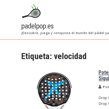
Saltar
al
contenido
padelpop.es
¡Descubre, juega y conquista el mundo del pádel ju
Etiqueta:
velocidad
Pote
Sigu
PU
Drop S
Drop 