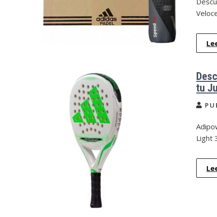
Descu
Veloc
Le
Desc
tu J
PU
Adipow
Light 
Le