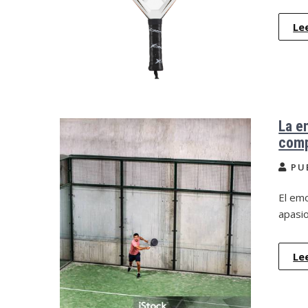
Le
La e
comp
PU
El em
apasi
Le