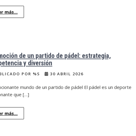
er más...
moción de un partido de pádel: estrategia,
etencia y diversión
BLICADO POR %S
30 ABRIL 2026
ocionante mundo de un partido de pádel El pádel es un deporte
onante que […]
er más...