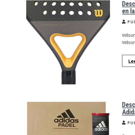
Desc
en l
PU
Wilson
Wilso
Le
Desc
Adid
PU