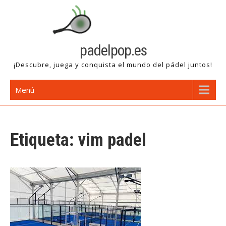
Saltar
al
contenido
padelpop.es
¡Descubre, juega y conquista el mundo del pádel juntos!
Menú
Etiqueta:
vim padel