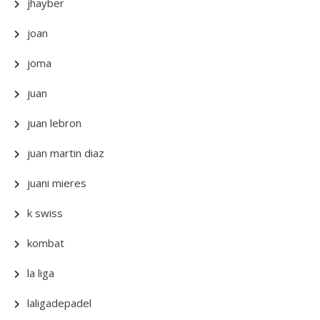
jhayber
joan
joma
juan
juan lebron
juan martin diaz
juani mieres
k swiss
kombat
la liga
laligadepadel