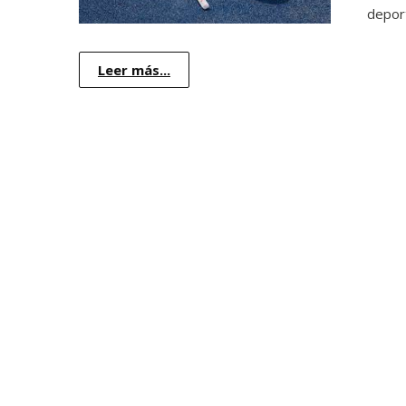
depor
Leer más...