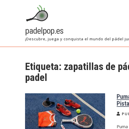
Saltar
al
contenido
padelpop.es
¡Descubre, juega y conquista el mundo del pádel ju
Etiqueta:
zapatillas de p
padel
Puma
Pist
PU
Puma P