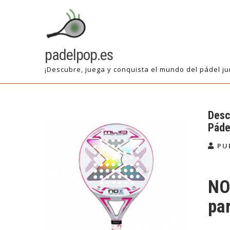
Saltar
al
contenido
padelpop.es
¡Descubre, juega y conquista el mundo del pádel ju
Desc
Páde
PU
NO
pa