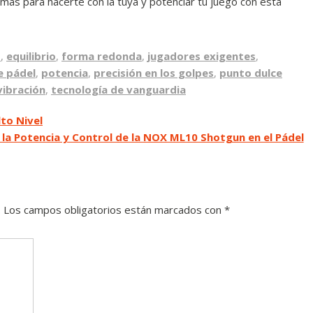
 más para hacerte con la tuya y potenciar tu juego con esta
d
,
equilibrio
,
forma redonda
,
jugadores exigentes
,
e pádel
,
potencia
,
precisión en los golpes
,
punto dulce
vibración
,
tecnología de vanguardia
lto Nivel
la Potencia y Control de la NOX ML10 Shotgun en el Pádel
.
Los campos obligatorios están marcados con
*