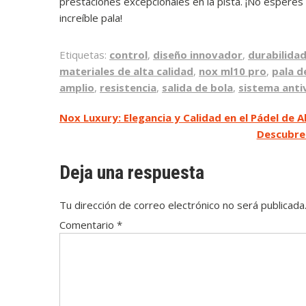
prestaciones excepcionales en la pista. ¡No esperes
increíble pala!
Etiquetas:
control
,
diseño innovador
,
durabilida
materiales de alta calidad
,
nox ml10 pro
,
pala d
amplio
,
resistencia
,
salida de bola
,
sistema anti
Navegación
Nox Luxury: Elegancia y Calidad en el Pádel de A
Descubre 
de
entradas
Deja una respuesta
Tu dirección de correo electrónico no será publicada
Comentario
*