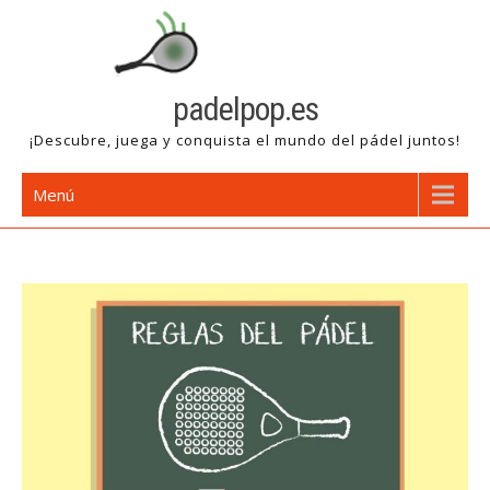
Saltar
al
contenido
padelpop.es
¡Descubre, juega y conquista el mundo del pádel juntos!
Menú