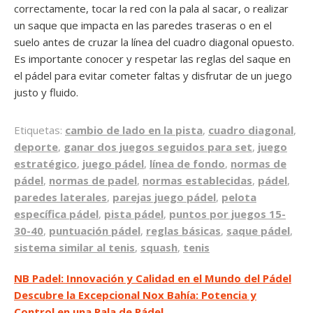
correctamente, tocar la red con la pala al sacar, o realizar
un saque que impacta en las paredes traseras o en el
suelo antes de cruzar la línea del cuadro diagonal opuesto.
Es importante conocer y respetar las reglas del saque en
el pádel para evitar cometer faltas y disfrutar de un juego
justo y fluido.
Etiquetas:
cambio de lado en la pista
,
cuadro diagonal
,
deporte
,
ganar dos juegos seguidos para set
,
juego
estratégico
,
juego pádel
,
línea de fondo
,
normas de
pádel
,
normas de padel
,
normas establecidas
,
pádel
,
paredes laterales
,
parejas juego pádel
,
pelota
específica pádel
,
pista pádel
,
puntos por juegos 15-
30-40
,
puntuación pádel
,
reglas básicas
,
saque pádel
,
sistema similar al tenis
,
squash
,
tenis
Navegación
NB Padel: Innovación y Calidad en el Mundo del Pádel
Descubre la Excepcional Nox Bahía: Potencia y
de
Control en una Pala de Pádel